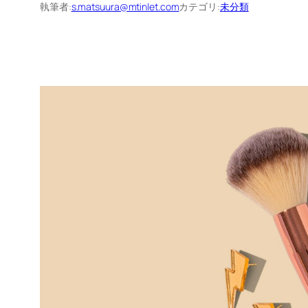
執筆者:
s.matsuura@mtinlet.com
カテゴリ:
未分類