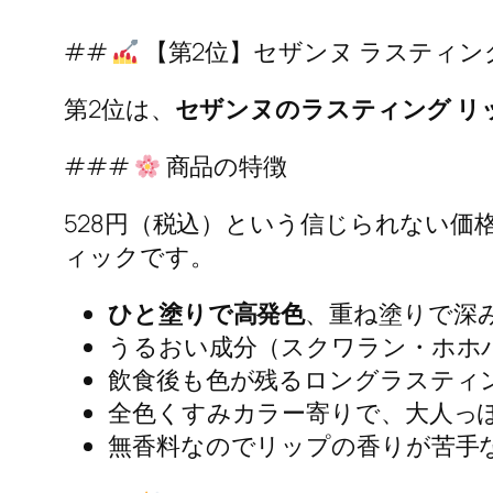
##
【第2位】セザンヌ ラスティン
第2位は、
セザンヌのラスティング リ
###
商品の特徴
528円（税込）という信じられない価
ィックです。
ひと塗りで高発色
、重ね塗りで深
うるおい成分（スクワラン・ホホ
飲食後も色が残るロングラスティ
全色くすみカラー寄りで、大人っ
無香料なのでリップの香りが苦手