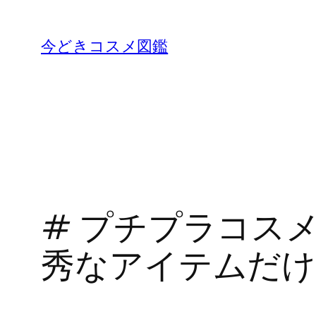
内
容
今どきコスメ図鑑
を
ス
キ
ッ
プ
# プチプラコス
秀なアイテムだ