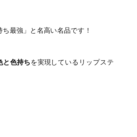
持ち最強」と名高い名品です！
色と色持ち
を実現しているリップステ