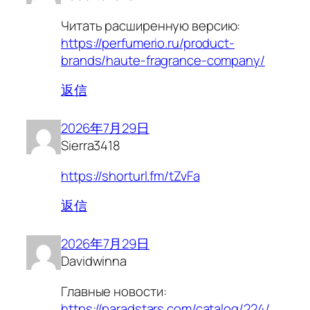
Читать расширенную версию:
https://perfumerio.ru/product-
brands/haute-fragrance-company/
返信
2026年7月29日
Sierra3418
https://shorturl.fm/tZvFa
返信
2026年7月29日
Davidwinna
Главные новости:
https://paradstars.com/catalog/224/