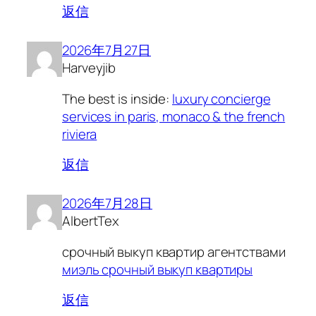
返信
2026年7月27日
Harveyjib
The best is inside:
luxury concierge
services in paris, monaco & the french
riviera
返信
2026年7月28日
AlbertTex
срочный выкуп квартир агентствами
миэль срочный выкуп квартиры
返信