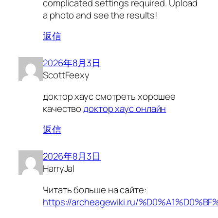
complicated settings required. Upload
a photo and see the results!
返信
2026年8月3日
ScottFeexy
доктор хаус смотреть хорошее
качество
доктор хаус онлайн
返信
2026年8月3日
HarryJal
Читать больше на сайте:
https://archeagewiki.ru/%D0%A1%