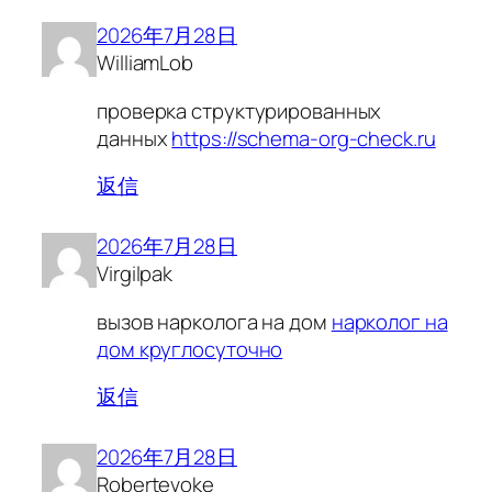
2026年7月28日
WilliamLob
проверка структурированных
данных
https://schema-org-check.ru
返信
2026年7月28日
Virgilpak
вызов нарколога на дом
нарколог на
дом круглосуточно
返信
2026年7月28日
Robertevoke