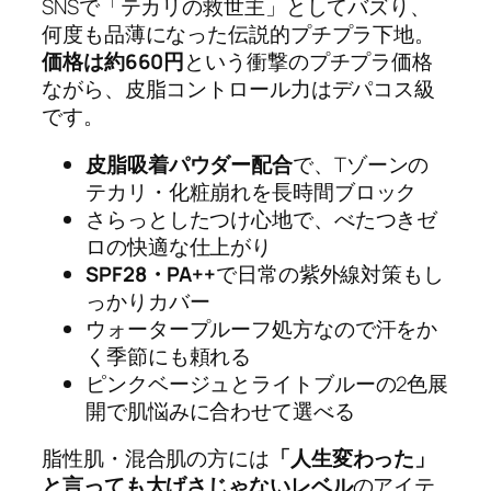
SNSで「テカリの救世主」としてバズり、
何度も品薄になった伝説的プチプラ下地。
価格は約660円
という衝撃のプチプラ価格
ながら、皮脂コントロール力はデパコス級
です。
皮脂吸着パウダー配合
で、Tゾーンの
テカリ・化粧崩れを長時間ブロック
さらっとしたつけ心地で、べたつきゼ
ロの快適な仕上がり
SPF28・PA++
で日常の紫外線対策もし
っかりカバー
ウォータープルーフ処方なので汗をか
く季節にも頼れる
ピンクベージュとライトブルーの2色展
開で肌悩みに合わせて選べる
脂性肌・混合肌の方には
「人生変わった」
と言っても大げさじゃないレベル
のアイテ