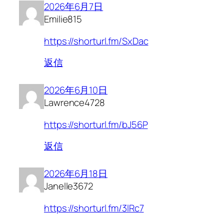
2026年6月7日
Emilie815
https://shorturl.fm/SxDac
返信
2026年6月10日
Lawrence4728
https://shorturl.fm/bJ56P
返信
2026年6月18日
Janelle3672
https://shorturl.fm/3lRc7