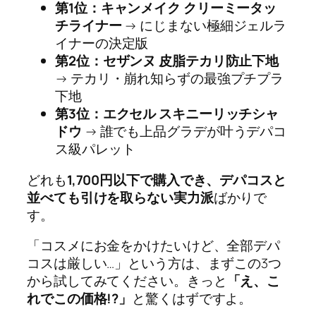
第1位：キャンメイク クリーミータッ
チライナー
→ にじまない極細ジェルラ
イナーの決定版
第2位：セザンヌ 皮脂テカリ防止下地
→ テカリ・崩れ知らずの最強プチプラ
下地
第3位：エクセル スキニーリッチシャ
ドウ
→ 誰でも上品グラデが叶うデパコ
ス級パレット
どれも
1,700円以下で購入でき、デパコスと
並べても引けを取らない実力派
ばかりで
す。
「コスメにお金をかけたいけど、全部デパ
コスは厳しい…」という方は、まずこの3つ
から試してみてください。きっと
「え、こ
れでこの価格!?」
と驚くはずですよ。