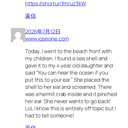
https://shorturl.fm/uz3kW
返信
2026年7月12日
www.joseone.com
Today, I went to the beach front with
my children. I found a sea shell and
gave it to my 4 year old daughter and
said “You can hear the ocean if you
put this to your ear.” She placed the
shell to her ear and screamed. There
was a hermit crab inside and it pinched
her ear. She never wants to go back!
LoL I know this is entirely off topic but I
had to tell someone!
返信