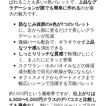
ばれることも多い4色パレットで、
上品なグ
ラデーションが誰でも簡単に作れる
のが最
大の魅力です。
肌なじみ抜群の4色が1つのパレット
に。左から順に塗るだけで美しいグラ
デーションが完成
微細パール配合で、ギラギラせず
上品
なツヤ感
を演出できる
しっとりリッチな質感
で粉飛びしにく
く、まぶたにピタッと密着
スクワラン・ホホバオイルなどの保湿
成分配合で目元の乾燥が気にならない
オフィスメイクからデートメイクまで
幅広いシーンで活躍する万能パレット
約1,650円という価格帯ですが、
仕上がりは
4,000〜5,000円クラスのデパコスと比較し
ても遜色なし
。特に「SR01 ベージュブラウ