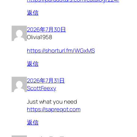
返信
2026年7月30日
Olivia1958
https://shorturl.fm/WGxMS
返信
2026年7月31日
ScottFeexy
Just what you need
https://sapreqot.com
返信