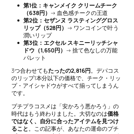
第1位：キャンメイク クリームチーク
（638円）
→ 血色感チークの王道
第2位：セザンヌ ラスティンググロス
リップ（528円）
→ ワンコインで叶う
潤いリップ
第3位：エクセル スキニーリッチシャ
ドウ（1,650円）
→ 捨て色なしの万能
パレット
3つ合わせても
たったの2,816円
。デパコス
のリップ1本分以下の価格で、チーク・リッ
プ・アイシャドウがすべて揃ってしまうん
です。
プチプラコスメは「安かろう悪かろう」の
時代はもう終わりました。大切なのは
価格
ではなく、自分に合ったアイテムを見つけ
ること
。この記事が、あなたの運命のプチ