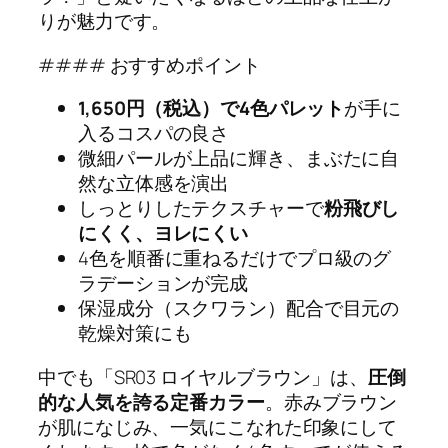
りが魅力です。
#### おすすめポイント
1,650円（税込）で4色パレット
が手に
入るコスパの良さ
微細パールが上品に輝き、まぶたに自
然な立体感を演出
しっとりしたテクスチャーで
粉飛びし
にくく、ヨレにくい
4色を順番に重ねるだけでプロ級のグ
ラデーションが完成
保湿成分（スクワラン）配合で目元の
乾燥対策にも
中でも「SR03 ロイヤルブラウン」は、
圧倒
的な人気を誇る定番カラー
。赤みブラウン
が肌になじみ、一気にこなれた印象にして