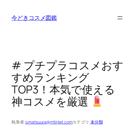
内
容
今どきコスメ図鑑
を
ス
キ
ッ
プ
# プチプラコスメおす
すめランキング
TOP3！本気で使える
神コスメを厳選
執筆者:
s.matsuura@mtinlet.com
カテゴリ:
未分類